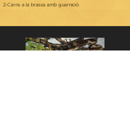
2-Carns a la brassa amb guarnició
inclou: postres, aigua, vi i gasosa