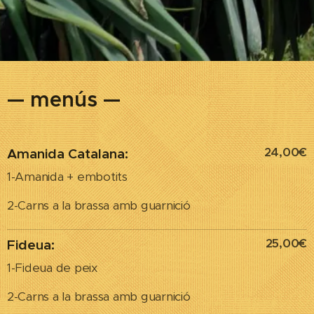
— menús —
24,00€
Amanida Catalana:
1-Amanida + embotits
2-Carns a la brassa amb guarnició
25,00€
Fideua:
1-Fideua de peix
2-Carns a la brassa amb guarnició