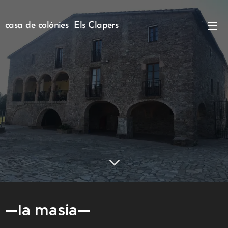
casa de colónies Els Clapers
—la masia—