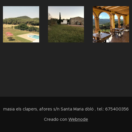
masia els clapers, afores s/n Santa Maria d´oló , tel.: 675400356
Creado con
Webnode